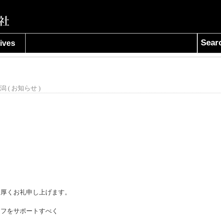
Sear
ives
潟 (
お知らせ
)
、厚くお礼申し上げます。
イフをサポートすべく