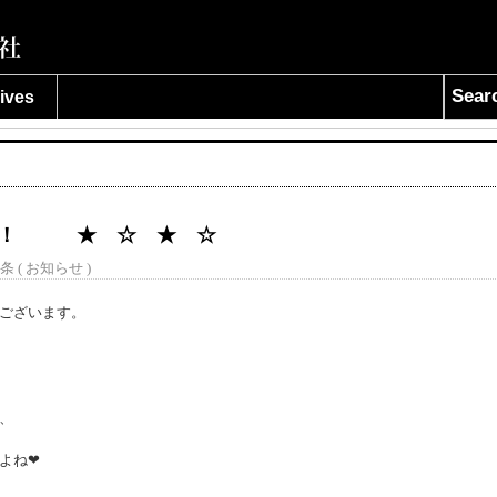
Sear
ives
！！ ★ ☆ ★ ☆
条 (
お知らせ
)
ございます。
、
よね❤