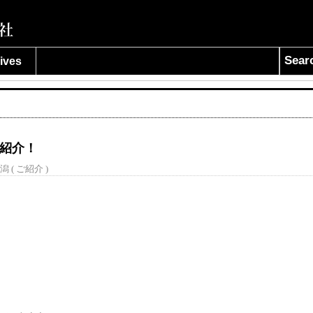
Sear
ives
ン紹介！
潟 (
ご紹介
)