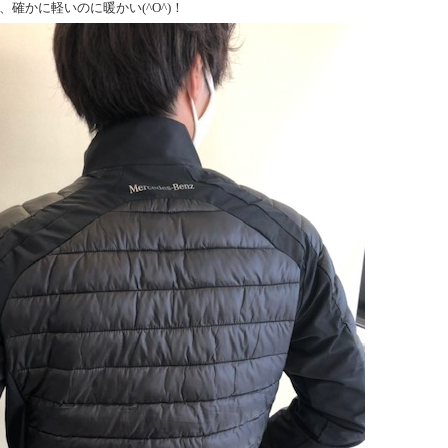
確かに軽いのに暖かい(^O^)！