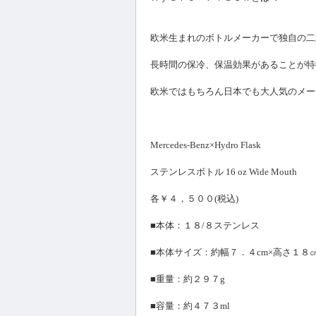
欧米生まれのボトルメーカーで独自の二
長時間の保冷、保温効果があることが特
欧米ではもちろん日本でも大人気のメー
Mercedes-Benz×Hydro Flask
ステンレスボトル 16 oz Wide Mouth
各￥４，５００(税込)
■本体：１８/８ステンレス
■本体サイズ：約幅７．４cm×高さ１８
■重量：約２９７g
■容量：約４７３ml