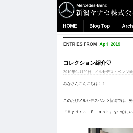
HOME
Blog Top
Arch
ENTRIES FROM
April 2019
コレクション紹介♡
2019年04月20日 - メルセデス・ベンツ新
みなさんこんにちは！！
このたびメルセデスベンツ新潟では、発
『Ｈｙｄｒｏ Ｆｌａｓｋ』を中心にいく