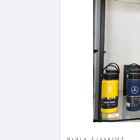
Ｈｙｄｒｏ Ｆｌａｓｋとは ？