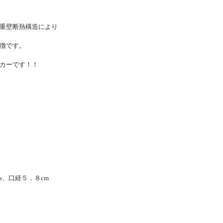
重壁断熱構造により
徴です。
カーです！！
㎝、口経５．８cm