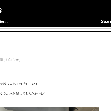
Sear
ives
潟 (
お知らせ
)
売以来人気を維持している
つか入荷致しました＼(^o^)／