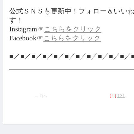
公式ＳＮＳも更新中！フォロー＆いい
す！
Instagram☞
こちらをクリック
Facebook☞
こちらをクリック
■／■／■／■／■／■／■／■／■／■／■／
← 前へ
[ 1 ]
[ 2 ]