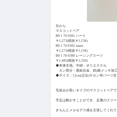
左から
マスコットベア
B9 1 70 0381 ハート
￥1,273(税抜￥1,158)
B9 1 70 0382 smart
￥1,273(税抜￥1,158)
B9 1 70 0380 レーシングスーツ
￥1,485(税抜￥1,350)
◆本体生地、中綿：ポリエステル
カン部分：亜鉛合金、鉄(銀メッキ加工
◆サイズ：12cm(立位)※カン等パーツ
毛並みが長いタイプのマスコットベアで
手足は動かすことができ、足裏のスリーポ
きちんとメルセデス感を主張してくれていま