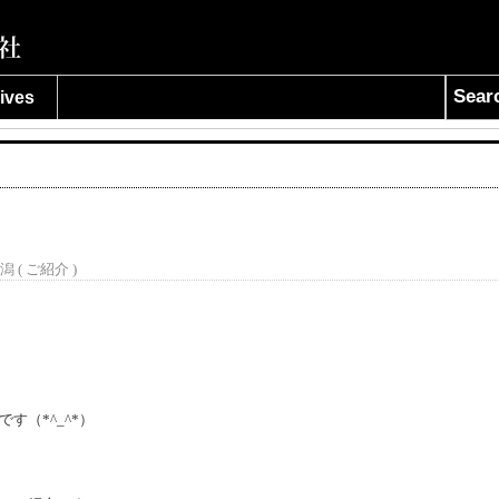
Sear
ives
潟 (
ご紹介
)
す（*^_^*）