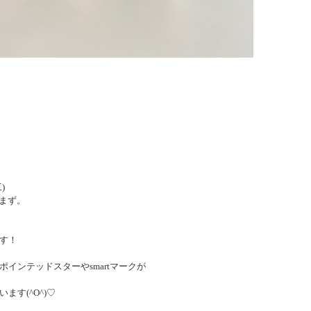
)
含まず。
す！
インテッドスターやsmartマークが
す(^O^)♡