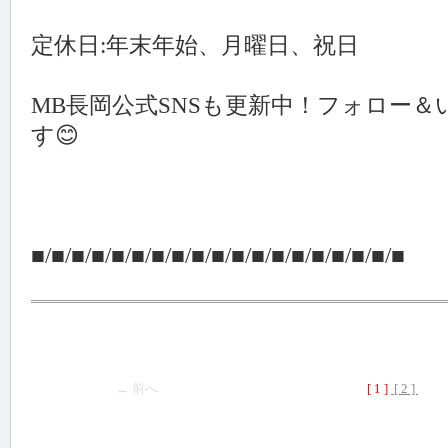
定休日:年末年始、月曜日、祝日
MB長岡公式SNSも更新中！フォロー
す😊
■/■/■/■/■/■/■/■/■/■/■/■/■/■/■/■/■/■/■
← 前へ
[ 1 ]
[ 2 ]