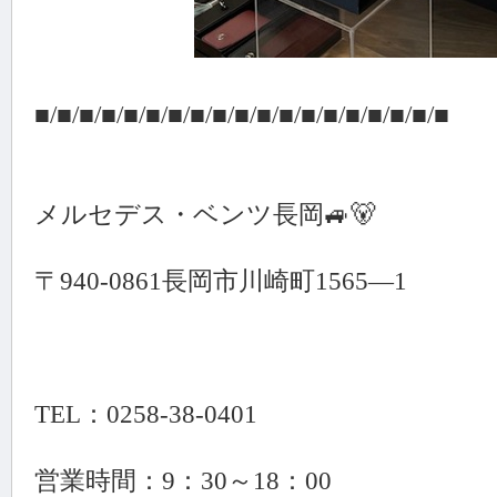
■/■/■/■/■/■/■/■/■/■/■/■/■/■/■/■/■/■/■
メルセデス・ベンツ長岡🚙🐻
〒940-0861長岡市川崎町1565—1
TEL：0258-38-0401
営業時間：9：30～18：00