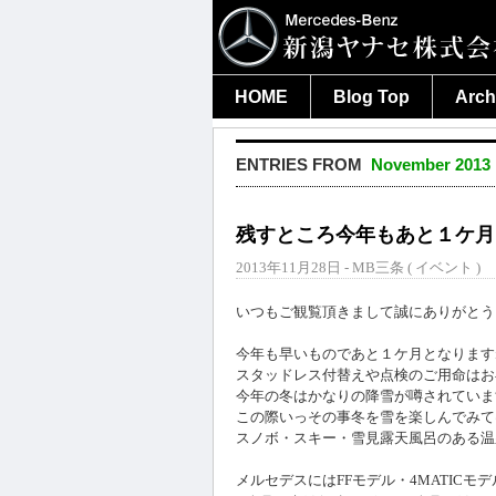
HOME
Blog Top
Arch
ENTRIES FROM
November 2013
残すところ今年もあと１ケ月
2013年11月28日 - MB三条 (
イベント
)
いつもご観覧頂きまして誠にありがとう
今年も早いものであと１ケ月となります
スタッドレス付替えや点検のご用命はお
今年の冬はかなりの降雪が噂されていま
この際いっその事冬を雪を楽しんでみて
スノボ・スキー・雪見露天風呂のある温
メルセデスにはFFモデル・4MATICモ