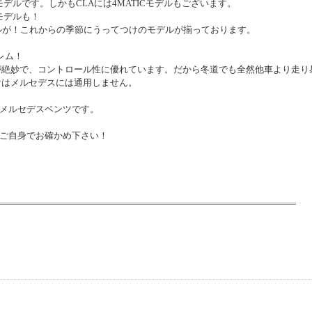
モデルです。しかもCLAには4MATICモデルもございます。
Vモデルも！
デルが！これからの季節にうってつけのモデルが揃っております。
レム！
が絶妙で、コントロール性に優れています。だから冬道でも全然他車より走り
けはメルセデスには通用しません。
メルセデスベンツです。
ご自身でお確かめ下さい！