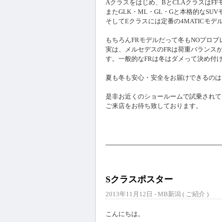
Aクラスをはじめ、BとCLAクラスはFF
またGLK・ML・GL・Gと本格的なSU
そしてEクラスには定番の4MATICモ
もちろんFRモデルだって冬もNOプロブ
実は、メルセデスのFRは荷重バランス
す。一般的なFRは冬はダメって決め付
夏も冬も安心・安全をお届けできるのは
是非お近くのショールームで試乗されて
ご来店をお待ち致しております。
Sクラスポスター
2013年11月12日 - MB新潟 (
ご紹介
)
こんにちは。