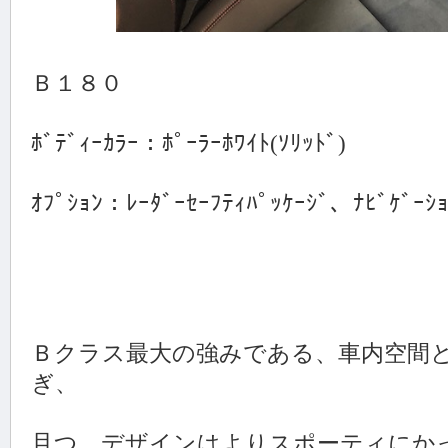
Ｂ１８０
ﾎﾞﾃﾞｨｰｶﾗｰ：ﾎﾟｰﾗｰﾎﾜｲﾄ(ｿﾘｯﾄﾞ)
ｵﾌﾟｼｮﾝ：ﾚｰﾀﾞｰｾｰﾌﾃｨﾊﾟｯｹｰｼﾞ、ﾅﾋﾞｹﾞｰ
Ｂクラス最大の強みである、車内空間
ぎ、
且つ、デザインはよりスポーティにか