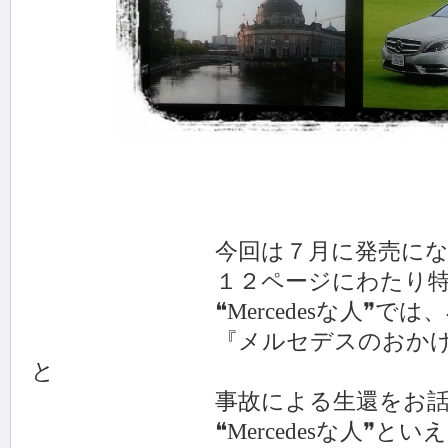
今回は７月に発売になりましたNe
１２ページにわたり特集さ
❝Mercedesな人❞では、小
『メルセデスのおかげで九死
と
事故による生還をお話しし
❝Mercedesな人❞といえ