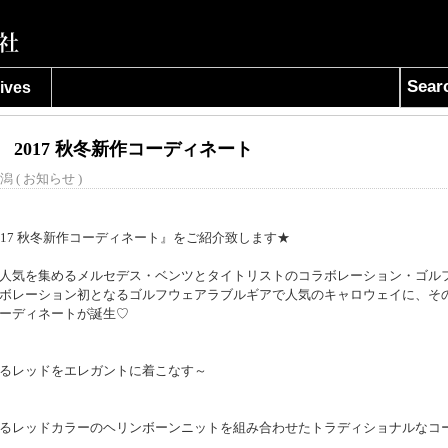
Sear
ives
2017 秋冬新作コーディネート
潟 (
お知らせ
)
017 秋冬新作コーディネート』をご紹介致します★
人気を集めるメルセデス・ベンツとタイトリストのコラボレーション・ゴル
ボレーション初となるゴルフウェアラブルギアで人気のキャロウェイに、そ
ーディネートが誕生♡
るレッドをエレガントに着こなす～
るレッドカラーのヘリンボーンニットを組み合わせたトラディショナルなコ