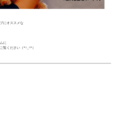
ブにオススメな
ムに
覧ください（*^_^*）