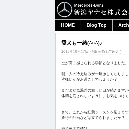
HOME
Blog Top
Arch
愛犬も一緒(^○^)♪
2015年10月17日 - MB三条 (
ご紹介
)
空が高く感じられる季節となりました。
朝・夕の冷え込みが一層激しくなりまし
皆様いかがお過ごしでしょうか？
まだまだ気温差の激しい日が続きますが
体調を崩されないように、お気をつけくださ
さて、これから紅葉シーズンを迎えます
旅行の計画などは立てられましたか？
愛犬家の皆様は