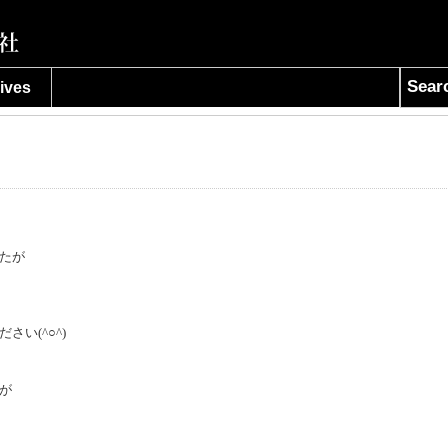
Sear
ives
たが
い(^○^)
が