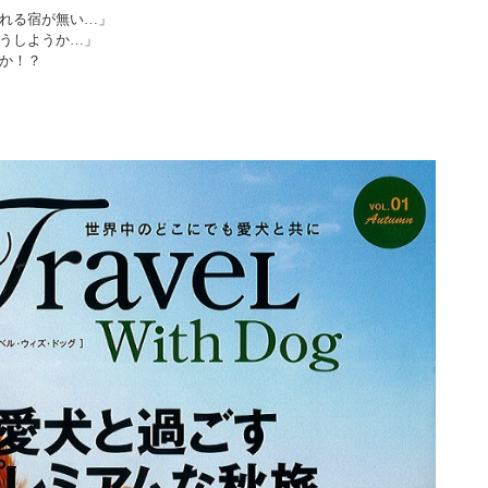
れる宿が無い…」
うしようか…」
か！？