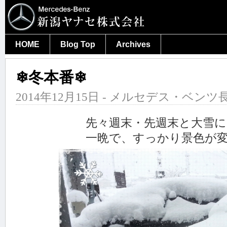
HOME
Blog Top
Archives
❄冬本番❄
2014年12月15日 - メルセデス・ベンツ長
先々週末・先週末と大雪に見舞
一晩で、すっかり景色が変わりま