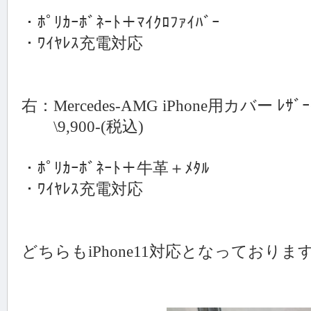
・ﾎﾟﾘｶｰﾎﾞﾈｰﾄ＋ﾏｲｸﾛﾌｧｲﾊﾞｰ
・ﾜｲﾔﾚｽ充電対応
右：Mercedes-AMG iPhone用カバー ﾚｻﾞｰ
\9,900-(税込)
・ﾎﾟﾘｶｰﾎﾞﾈｰﾄ＋牛革＋ﾒﾀﾙ
・ﾜｲﾔﾚｽ充電対応
どちらもiPhone11対応となっておりま