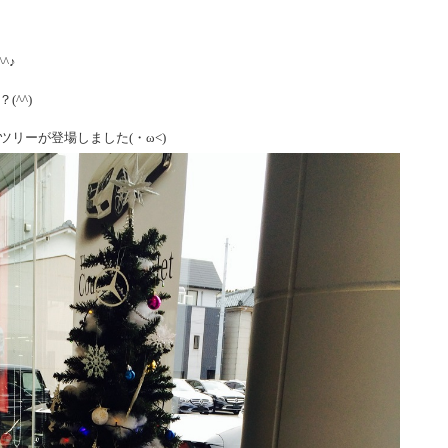
^♪
^^)
リーが登場しました(・ω<)