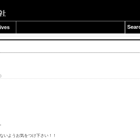
Sear
ives
)
。
ないようお気をつけ下さい！！