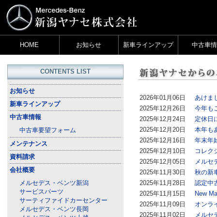
HOME
お知らせ
新車ラインアップ
中古車情
CONTENTS LIST
お知らせ
2026年01月06日
あけま
新車ラインアップ
2025年12月26日
今年も
中古車情報
2025年12月24日
定休日
2025年12月20日
本年も
中古車要望フォーム
2025年12月16日
年末年
メンテナンス
2025年12月10日
コレク
資料請求
2025年12月05日
メルセ
会社概要
2025年11月30日
秋の新
2025年11月28日
認定中
メルセデス・ベンツ新潟
サービスパーツ
2025年11月15日
New 
サーティファイドカーセンター
2025年11月09日
オンラ
メルセデス・ベンツ長岡
2025年11月02日
メルセ