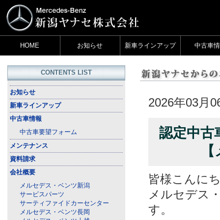
HOME
お知らせ
新車ラインアップ
中古車情
CONTENTS LIST
お知らせ
2026年03月0
新車ラインアップ
中古車情報
認定中古
中古車要望フォーム
メンテナンス
【
資料請求
会社概要
皆様こんに
メルセデス・ベンツ新潟
メルセデス
サービスパーツ
サーティファイドカーセンター
す。
メルセデス・ベンツ長岡