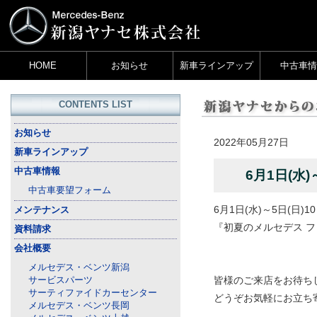
HOME
お知らせ
新車ラインアップ
中古車情
CONTENTS LIST
お知らせ
2022年05月27日
新車ラインアップ
中古車情報
6月1日(水
中古車要望フォーム
6月1日(水)～5日(日)1
メンテナンス
『初夏のメルセデス 
資料請求
会社概要
メルセデス・ベンツ新潟
皆様のご来店をお待ち
サービスパーツ
サーティファイドカーセンター
どうぞお気軽にお立ち
メルセデス・ベンツ長岡